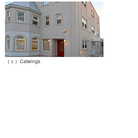
（ｃ）Catwings