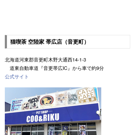
猫喫茶 空陸家 帯広店（音更町）
北海道河東郡音更町木野大通西14-1-3
道東自動車道『音更帯広IC』から車で約9分
公式サイト