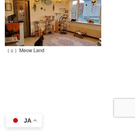
（ｃ）Meow Land
JA