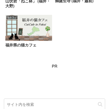
御誕生寺 (福井・越前)
山伏岩「ねこ林」 (福井・
大野)
猫カフェ
福井県の猫カフェ
PR