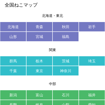
全国ねこマップ
北海道・東北
北海道
青森
秋田
岩手
山形
宮城
福島
関東
群馬
栃木
茨城
埼玉
千葉
東京
神奈川
中部
新潟
富山
石川
福井
長野
岐阜
山梨
愛知