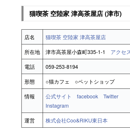
猫喫茶 空陸家 津高茶屋店 (津市)
店名
猫喫茶 空陸家 津高茶屋店
所在地
津市高茶屋小森町335-1-1
アクセ
電話
059-253-8194
形態
○猫カフェ ○ペットショップ
情報
公式サイト
facebook
Twitter
Instagram
運営
株式会社Coo&RIKU東日本