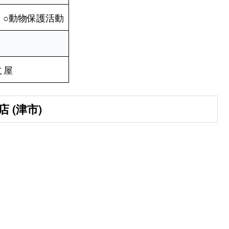
 ○動物保護活動
こ屋
 (津市)