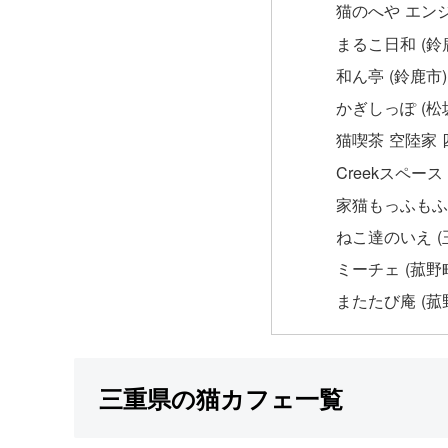
猫のへや エンジ
まるこ日和 (鈴
和ん亭 (鈴鹿市)
かぎしっぽ (松
猫喫茶 空陸家 
Creekスペー
家猫もっふもふ 
ねこ達のいえ (
ミーチェ (菰野
またたび庵 (菰
三重県の猫カフェ一覧