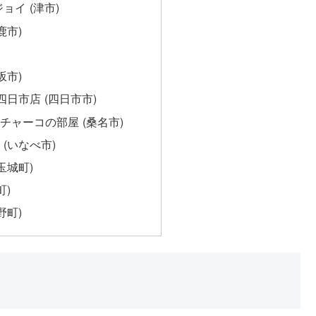
ョイ (津市)
鹿市)
坂市)
四日市店 (四日市市)
ス チャーコの部屋 (桑名市)
(いなべ市)
玉城町)
町)
野町)