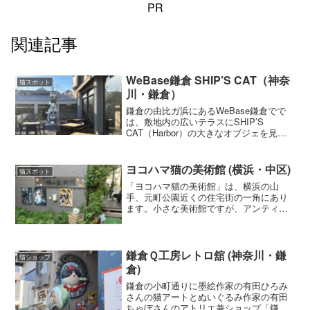
PR
関連記事
WeBase鎌倉 SHIP’S CAT（神奈
猫スポット
川・鎌倉）
鎌倉の由比ガ浜にあるWeBase鎌倉でで
は、敷地内の広いテラスにSHIP’S
CAT（Harbor）の大きなオブジェを見る
ことができます。SHIP'S CATが設置され
たテラスに隣接して、イタリアンと鉄板
焼きを融合させた新しいスタイルの「レ
ヨコハマ猫の美術館 (横浜・中区)
猫スポット
ストラン こう」があり宿泊者以外もイン
「ヨコハマ猫の美術館」は、横浜の山
スタ映えする写真が撮れます。
手、元町公園近くの住宅街の一角にあり
ます。小さな美術館ですが、アンティー
クから現代作家まで時代は問わず、絵
画、浮世絵、陶器、人形など猫をテーマ
としたアート作品が所狭しと展示されて
います。
鎌倉Ｑ工房レトロ舘 (神奈川・鎌
猫ショップ
倉)
鎌倉の小町通りに墨絵作家の有田ひろみ
さんの猫アートとぬいぐるみ作家の有田
ちゃぼさんのアトリエ兼ショップ「鎌倉