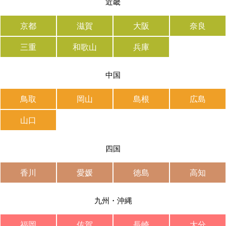
近畿
京都
滋賀
大阪
奈良
三重
和歌山
兵庫
中国
鳥取
岡山
島根
広島
山口
四国
香川
愛媛
徳島
高知
九州・沖縄
福岡
佐賀
長崎
大分