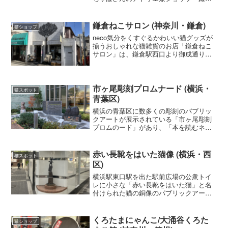
Q工房レトロ館」があります。昭和レト
ロな懐かしさと温かみのある猫アートが
人気です。
鎌倉ねこサロン (神奈川・鎌倉)
猫ショップ
neco気分をくすぐるかわいい猫グッズが
揃うおしゃれな猫雑貨のお店「鎌倉ねこ
サロン」は、鎌倉駅西口より御成通りに
入ってすぐの通リ沿いにあり白い外壁に
大きな木のデザインが目印です。
市ヶ尾彫刻プロムナード (横浜・
猫スポット
青葉区)
横浜の青葉区に数多くの彫刻のパブリッ
クアートが展示されている「市ヶ尾彫刻
プロムのード」があり、「本を読むネ
コ」と「田園ふあんたじい」の２つの彫
刻家 関孝行さんによる猫をモチーフとし
た彫刻があります。
赤い長靴をはいた猫像 (横浜・西
猫スポット
区)
横浜駅東口駅を出た駅前広場の公衆トイ
レに小さな「赤い長靴をはいた猫」と名
付けられた猫の銅像のパブリックアート
があります。全国各地でパブリックアー
トをつくられているアート作家の藤原吉
志子さんの作品です。
くろたまにゃんこ/大涌谷くろた
猫ショップ