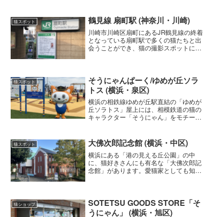
バスで渡ることができます。都心からも
品川から京急線で終点の三崎口駅で下車
し、そこから京...
鶴見線 扇町駅 (神奈川・川崎)
猫スポット
川崎市川崎区扇町にあるJR鶴見線の終着
となっている扇町駅で多くの猫たちと出
会うことができ、猫の撮影スポットにな
っています。都会にありながら川崎の京
浜工業地帯の京浜運河に面する埋め立て
地にあり一日の乗車人数も数百人という
とても長閑な無人駅です...
そうにゃんぱーく/ゆめが丘ソラ
猫スポット
トス (横浜・泉区)
横浜の相鉄線ゆめが丘駅直結の「ゆめが
丘ソラトス」屋上には、相模鉄道の猫の
キャラクター「そうにゃん」をモチーフ
にした遊具やオブジェを揃えた「そうに
ゃんぱーく」があります。
大佛次郎記念館 (横浜・中区)
猫スポット
横浜にある「港の見える丘公園」の中
に、猫好きさんにも有名な「大佛次郎記
念館」があります。愛猫家としても知ら
れる作家の大佛次郎の蔵書や愛用品など
が集められた記念館で入口や館内には、
常時50点以上の猫の置物やオブジェなど
が展示されています。
SOTETSU GOODS STORE「そ
猫ショップ
うにゃん」 (横浜・旭区)