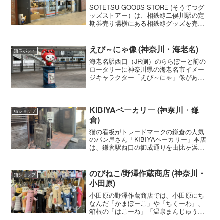
SOTETSU GOODS STORE (そうてつグ
ッズストアー）は、相鉄線二俣川駅の定
期券売り場横にある相鉄線グッズを売っ
ている専門店です。かわいい「そうにゃ
ん」グッズもたくさん並んでいます。
えび～にゃ像 (神奈川・海老名)
猫スポット
海老名駅西口（JR側）のららぽーと前の
ロータリーに神奈川県の海老名市イメー
ジキャラクター「えび～にゃ」像があり
ます。
KIBIYAベーカリー (神奈川・鎌
猫ショップ
倉)
猫の看板がトレードマークの鎌倉の人気
のパン屋さん「KIBIYAベーカリー」本店
は、鎌倉駅西口の御成通りを由比ヶ浜方
面へ歩いて3分位の路地を入ったところに
あります。包装パッケージについていい
る猫のデザインがとてもかわいいです。
のびねこ/野澤作蔵商店 (神奈川・
猫ショップ
お店オリジナルのネコが描かれたトート
小田原)
バックなどグッズの販売もされていま
す。
小田原の野澤作蔵商店では、小田原にち
なんだ「かまぼーこ」や「ちくーわ」、
箱根の「はこーね」「温泉まんじゅう」
「黒たまーご」「通行てがーた」「よせ