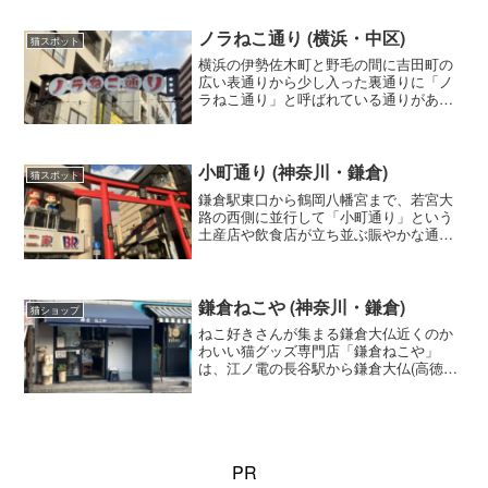
ーぎ」などのびねこシリーズが人気で
す。
ノラねこ通り (横浜・中区)
猫スポット
横浜の伊勢佐木町と野毛の間に吉田町の
広い表通りから少し入った裏通りに「ノ
ラねこ通り」と呼ばれている通りがあり
ます。猫モチーフのお菓子として人気の
「みなとねこもイートポテト」をプロデ
ュース、発売しているバレルポッドもあ
ります。
小町通り (神奈川・鎌倉)
猫スポット
鎌倉駅東口から鶴岡八幡宮まで、若宮大
路の西側に並行して「小町通り」という
土産店や飲食店が立ち並ぶ賑やかな通り
があり、ね小町ビルには、猫グッズのセ
レクトショップや猫カフェがあります。
鎌倉ねこや (神奈川・鎌倉)
猫ショップ
ねこ好きさんが集まる鎌倉大仏近くのか
わいい猫グッズ専門店「鎌倉ねこや」
は、江ノ電の長谷駅から鎌倉大仏(高徳院)
に向かう大仏通り商店街にあり、猫の和
雑貨のラインナップが充実しています。
PR