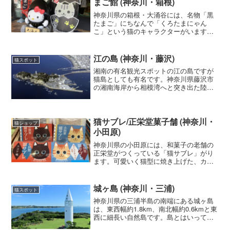
まご館 (神奈川・箱根)
神奈川県の箱根・大涌谷には、名物「黒
たまご」にちなんで「くろたまにゃん
こ」という猫のキャラクターがいます。
黒たまごの殻から猫が体を出していると
てもユニークなキャラクターです。
江の島 (神奈川・藤沢)
猫スポット
湘南の有名観光スポットの江の島ですが
猫島としても有名です。神奈川県藤沢市
の湘南海岸から相模湾へと突き出た陸繋
島で東京からも電車でも気軽に訪れるこ
とができます。1980年代頃から江の島で
は捨て猫が急増し、一時期はとても生息
数が増えましたが、現...
猫サブレ/正栄堂菓子舗 (神奈川・
猫ショップ
小田原)
神奈川県の小田原には、和菓子の老舗の
正栄堂がつくっている「猫サブレ」がり
ます。可愛いく猫型に焼き上げた、カシ
ューナッツ入りのザクザクした美味しい
サブレです。プレーンと、ココア味の2種
類がります。
城ヶ島 (神奈川・三浦)
猫スポット
神奈川県の三浦半島の南端にある城ヶ島
は、東西幅約1.8km、南北幅約0.6kmと東
西に細長い自然島です。島とはいっても
三崎とは城ヶ島大橋で繋がっており車や