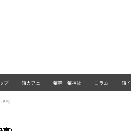
ップ
猫カフェ
猫寺・猫神社
コラム
猫イ
・伊東)
東)