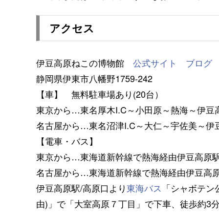
アクセス
伊豆高原ねこの博物館
公式サイト
ブログ
静岡県伊東市八幡野1759-242
【車】 無料駐車場あり(20台）
東京から…東名厚木I.C～小田原～熱海～伊豆
名古屋から…東名沼津I.C～大仁～宇佐美～
【電車・バス】
東京から…東海道新幹線で熱海経由伊豆高原
名古屋から…東海道新幹線で熱海経由伊豆高
伊豆高原駅/高原口より
東海バス
「シャボテン
由)」で「大室高原７丁目」で下車、徒歩約3