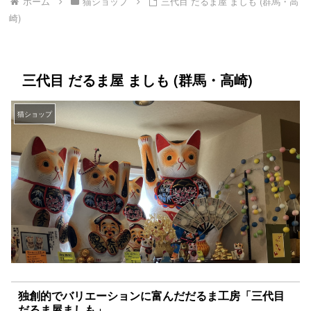
ホーム
猫ショップ
三代目 だるま屋 ましも (群馬・高
崎)
三代目 だるま屋 ましも (群馬・高崎)
猫ショップ
独創的でバリエーションに富んだだるま工房「三代目
だるま屋ましも」