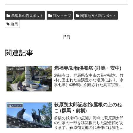
群馬県の猫スポット
猫ショップ
関東地方の猫スポット
群馬
PR
関連記事
満福寺/動物供養塔 (群馬・安中)
猫寺・猫神社
満福寺は、群馬県安中市の花や樹木、竹
林に囲まれた自演豊かな場所にあり、永
享七年(1435年)に創建された真言宗豊山
派の由緒ある寺院です。昔より多い時で
猫を15匹飼われていたということもあ
り、猫たちと共に歩んできたお寺と言わ
れています。
萩原朔太郎記念館/屋根の上のね
猫スポット
こ (群馬・前橋)
前橋の城東町の広瀬川河畔に萩原朔太郎
の生家の一部を移築復元した記念館があ
ります。萩原朔太郎の代表作には猫を題
材とした詩が多く、書斎の屋根瓦の上に