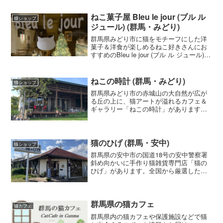
は2匹の黒猫のオブジェがあり猫好きさん
に人気です。
ねこ菓子屋 Bleu le jour (ブル ル
猫ショップ
ジュール) (群馬・みどり)
群馬県みどり市に猫をモチーフにした洋
菓子＆洋食が楽しめるねこ好きさんにお
すすめのBleu le jour (ブル ル ジュール)と
いうお店があります。
ねこの時計 (群馬・みどり)
猫ショップ
群馬県みどり市の赤城山の大自然が広が
る丘の上に、猫アートが溢れるカフェ＆
ギャラリー「ねこの時計」があります。
ねこのように気ままにゆったりとした時
間が過ごせます。
猫のひげ (群馬・安中)
猫ショップ
群馬県の安中市の国道18号の安中警察署
斜め向かいに手作り猫雑貨専門店「猫の
ひげ」があります。全国から厳選した猫
をモチーフとした作家さんの個性的な作
品を展示・販売をしている猫雑貨のお店
です。
群馬県の猫カフェ
猫カフェ
群馬県内の猫カフェや保護施設などで猫