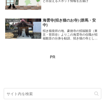
と出会えるスポット情報をお届け
海雲寺(招き猫のお寺) (群馬・安
猫寺・猫神社
中)
招き猫発祥の地、豪徳寺の招福観音（東
京・世田谷）よりこの海雲寺の住職が招
福観音の分身を勧請、招き猫の寺として
知られています。
PR