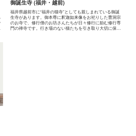
御誕生寺 (福井・越前)
福井県越前市に“福井の猫寺”としても親しまれている御誕
生寺があります。御本尊に釈迦如来像をお祀りした曹洞宗
あ
のお寺で、修行僧のお坊さんたちが日々修行に励む修行専
で
門の禅寺です。行き場のない猫たちを引き取り大切に保護
う
され、境内には多くの猫たちが暮...
ッ