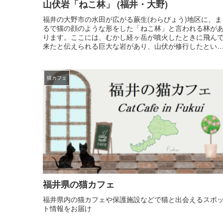
山伏岩「ねこ林」 (福井・大野)
福井の大野市の水田が広がる蕨生(わらびょう)地区に、ま
るで猫の顔のような形をした「ねこ林」と言われる林が
ります。ここには、むかし経ヶ岳が噴火したときに飛ん
来たと伝えられる巨大な岩があり、山伏が修行したとい
言い伝えから「山伏岩」と呼ばれ...
猫カフェ
福井県の猫カフェ
福井県内の猫カフェや保護施設などで猫と出会えるスポ
ト情報をお届け