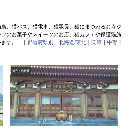
猫島、猫バス、猫電車、猫駅長、猫にまつわるお寺や
ーフのお菓子やスイーツのお店、猫カフェや保護猫施
います。 ｜
都道府県別
｜
北海道/東北
｜
関東
｜
中部
｜
猫寺・猫神社