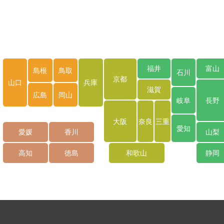
福井
富山
島根
鳥取
石川
京都
山口
兵庫
滋賀
広島
岡山
岐阜
長野
大阪
奈良
三重
愛知
愛媛
香川
山梨
高知
徳島
和歌山
静岡