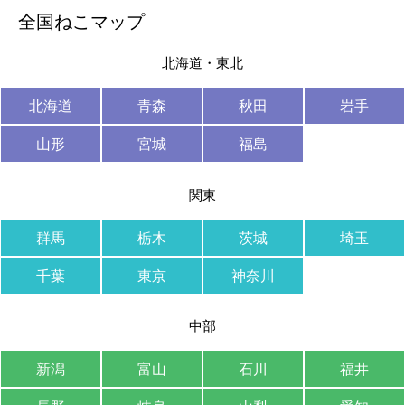
全国ねこマップ
北海道・東北
北海道
青森
秋田
岩手
山形
宮城
福島
関東
群馬
栃木
茨城
埼玉
千葉
東京
神奈川
中部
新潟
富山
石川
福井