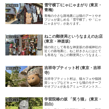
雪守横丁/にゃにゃまがり (東京・
猫スポット
青梅)
青梅の小さな路地裏には猫のアートやオ
ブジェが楽しめる「雪守横丁」や「にゃ
にゃまがり」があります。
ねこの郵便局というなまえのお店
猫ショップ
(東京・神楽坂)
猫の街として有名な神楽坂の赤城神社の
近くの路地裏に、ねこ好きさんにはとて
も有名な「ねこの郵便局というなまえの
お店」という猫の雑貨屋さんがありま
す。国内だけでなく海外でもかなり有名
で、多くの海外からのインバウンドのお
吉祥寺プティット村 (東京・吉祥
猫スポット
客さんも訪れています。
寺)
吉祥寺プティット村は、猫カフェや猫雑
貨ショップなどキュートな猫のモチーフ
やオブジェがあるアミューズメントスポ
ットです。
学習院椿の坂 「笑う猫」 (東京・
猫スポット
目白)