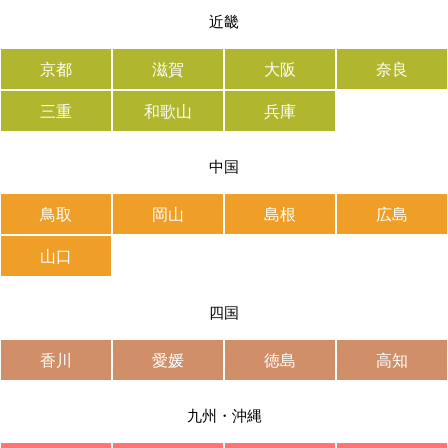
近畿
京都
滋賀
大阪
奈良
三重
和歌山
兵庫
中国
鳥取
岡山
島根
広島
山口
四国
香川
愛媛
徳島
高知
九州・沖縄