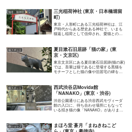
が顔をのぞかせている「どんぐり共和
国」のお店があり、人気の魔女の宅急便
の「ジジ」のキャラクターグッズもたく
三光稲荷神社 (東京・日本橋堀留
猫寺・猫神社
さん並んでいます。
町)
東京・人形町にある三光稲荷神社は、江
戸時代からある歴史ある神社で、いまも
猫返し稲荷として信仰され、愛猫との再
会を願う人が参拝に訪れています。境内
には、猫が無事に帰ったお礼の猫の置物
や招き猫がたくさん奉納されています。
夏目漱石旧居跡「猫の家」(東
猫スポット
京・文京区)
東京文京区にある夏目漱石旧居跡(猫の家)
では、吾輩は猫であるに登場する黒猫を
モチーフとした猫の像や旧居宅の碑を見
ることができます
西武渋谷店Movida館
猫スポット
「NANAKO」(東京・渋谷)
渋谷公園通りにある渋谷西武モヴィーダ
館の入口に、待ち合わせ場所にもなって
いる招き猫の像「NANAKO」がありま
す。
まほろ堂 蒼月「まねきねこど
猫ショップ
ら」(東京・豪徳寺)