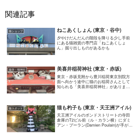
関連記事
ねこあくしょん (東京・谷中)
猫ショップ
夕やけだんだんの階段を降りる少し手前
にある猫雑貨の専門店「ねこあくしょ
ん」掘り出しものがあるかも
美喜井稲荷神社 (東京・赤坂)
猫寺・猫神社
東京・赤坂見附から豊川稲荷東京別院方
面へ向かう途中に猫のお稲荷さんとして
知られる「美喜井稲荷神社」がありま
す。とても小さな神社ですが、通常はお
稲荷さんというとキツネをお祀りされに
ますが、ここは猫の神様が祀られていて
る「ねこ稲荷」です。
猫も杓子も (東京・天王洲アイル)
猫スポット
天王洲アイルのボンドストリートの寺田
倉庫のT2ビル前（ル・カラン横）にダミ
アン・プーラン(Damien Poulain)が手がけ
た、ユーモラスなアート作品「猫も杓子
も」があります。