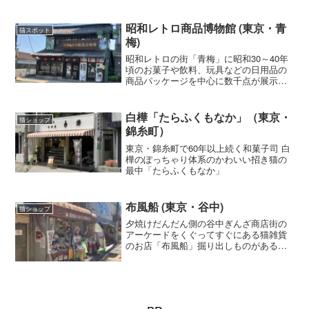
き、こちらの神社に祈願すると、迷子に
なっていた猫が戻ってくるといわれてい
ます。
昭和レトロ商品博物館 (東京・青
猫スポット
梅)
昭和レトロの街「青梅」に昭和30～40年
頃のお菓子や飲料、玩具などの日用品の
商品パッケージを中心に数千点が展示さ
れている「昭和レトロ商品博物館」があ
ります。漫画家の赤塚不二夫の飼い猫だ
った「菊千代」をモチーフにした福をを
白樺「たらふくもなか」（東京・
猫ショップ
呼ぶ招き猫があります。
錦糸町）
東京・錦糸町で60年以上続く和菓子司 白
樺のぽっちゃり体系のかわいい招き猫の
最中「たらふくもなか」
布風船 (東京・谷中)
猫ショップ
夕焼けだんだん側の谷中ぎんざ商店街の
アーケードをくぐってすぐにある猫雑貨
のお店「布風船」掘り出しものがあるか
も