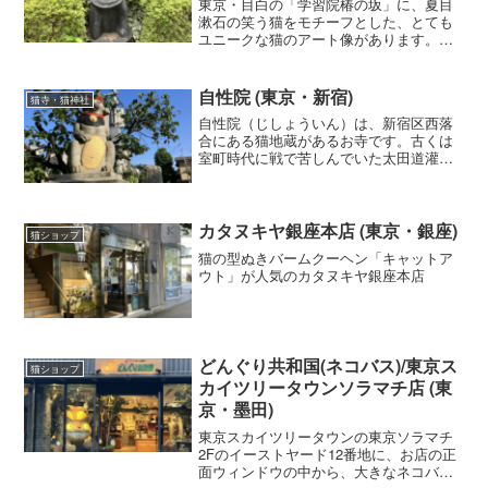
東京・目白の「学習院椿の坂」に、夏目
漱石の笑う猫をモチーフとした、とても
ユニークな猫のアート像があります。猫
が笑っているとてもユニークなデザイン
で、夏目漱石の代表作のひとつ「吾輩は
猫である」の一節 ”猫だって笑わないとは
自性院 (東京・新宿)
猫寺・猫神社
限らない 漱石" と刻まれています。
自性院（じしょういん）は、新宿区西落
合にある猫地蔵があるお寺です。古くは
室町時代に戦で苦しんでいた太田道灌を
一匹の黒猫が同院に招き入れ危機を救っ
たとする伝承に由来しています。
カタヌキヤ銀座本店 (東京・銀座)
猫ショップ
猫の型ぬきバームクーヘン「キャットア
ウト」が人気のカタヌキヤ銀座本店
どんぐり共和国(ネコバス)/東京ス
猫ショップ
カイツリータウンソラマチ店 (東
京・墨田)
東京スカイツリータウンの東京ソラマチ
2Fのイーストヤード12番地に、お店の正
面ウィンドウの中から、大きなネコバス