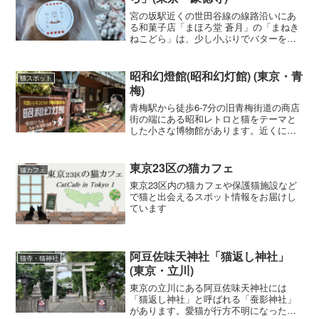
宮の坂駅近くの世田谷線の線路沿いにあ
る和菓子店「まほろ堂 蒼月」の「まねき
ねこどら」は、少し小ぶりでバターを使
った香り立つどらやきで、「豪徳寺」寺
院公認の招き猫のデザインの焼き印が入
っています。
昭和幻燈館(昭和幻灯館) (東京・青
猫スポット
梅)
青梅駅から徒歩6-7分の旧青梅街道の商店
街の端にある昭和レトロと猫をテーマと
した小さな博物館があります。近くにあ
る「昭和レトロ商品博物館」との共通入
場券もあります。
東京23区の猫カフェ
猫カフェ
東京23区内の猫カフェや保護猫施設など
で猫と出会えるスポット情報をお届けし
ています
阿豆佐味天神社「猫返し神社」
猫寺・猫神社
(東京・立川)
東京の立川にある阿豆佐味天神社には
「猫返し神社」と呼ばれる「蚕影神社」
があります。愛猫が行方不明になったと